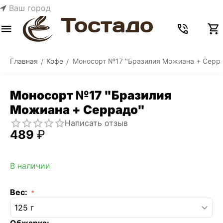
Ваш город
Меню
Найти
Корзина
Отложенные
Сравнить
Аккаунт
товары
Главная
Кофе
Моносорт №17 "Бразилия Можиана + Серр
/
/
Моносорт №17 "Бразилия
Можиана + Серрадо"
Написать отзыв
‍489‍
₽
В наличии
Вес:
Обжарка: