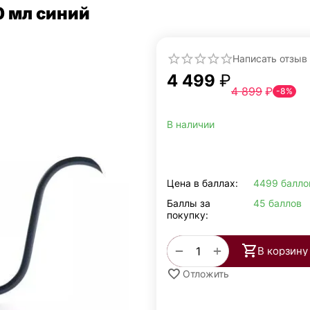
 мл синий
Написать отзыв
4 499
₽
4 899
₽
-8%
В наличии
Цена в баллах:
4499 балло
Баллы за
45 баллов
покупку:
+
−
В корзину
Отложить