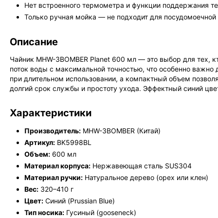
Нет встроенного термометра и функции поддержания т
Только ручная мойка — не подходит для посудомоечной
Описание
Чайник MHW-3BOMBER Planet 600 мл — это выбор для тех, кт
поток воды с максимальной точностью, что особенно важно 
при длительном использовании, а компактный объем позволя
долгий срок службы и простоту ухода. Эффектный синий цве
Характеристики
Производитель:
MHW-3BOMBER (Китай)
Артикул:
BK5998BL
Объем:
600 мл
Материал корпуса:
Нержавеющая сталь SUS304
Материал ручки:
Натуральное дерево (орех или клен)
Вес:
320–410 г
Цвет:
Синий (Prussian Blue)
Тип носика:
Гусиный (gooseneck)