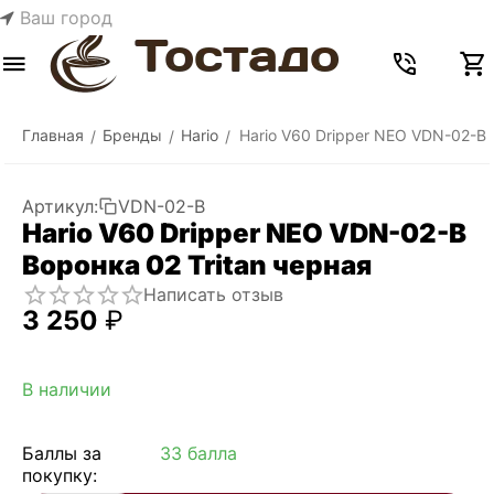
Ваш город
Меню
Найти
Корзина
Отложенные
Сравнить
Аккаунт
товары
Главная
Бренды
Hario
Hario V60 Dripper NEO VDN-02-B 
/
/
/
Артикул:
VDN-02-B
Hario V60 Dripper NEO VDN-02-B
Воронка 02 Tritan черная
Написать отзыв
3 250
₽
В наличии
Баллы за
33 балла
покупку: