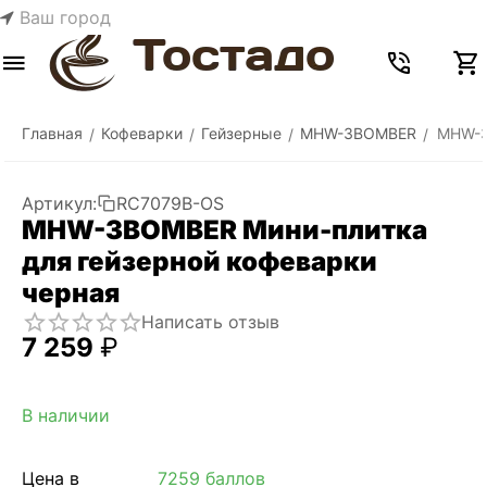
Ваш город
Меню
Найти
Корзина
Отложенные
Сравнить
Аккаунт
товары
Главная
Кофеварки
Гейзерные
MHW-3BOMBER
MHW-3
/
/
/
/
Артикул:
RC7079B-OS
MHW-3BOMBER Мини-плитка
для гейзерной кофеварки
черная
Написать отзыв
7 259
₽
В наличии
Цена в
7259 баллов