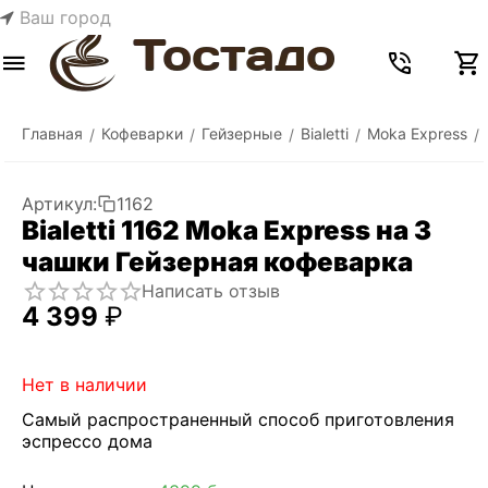
Ваш город
Меню
Найти
Корзина
Отложенные
Сравнить
Аккаунт
товары
Главная
Кофеварки
Гейзерные
Bialetti
Moka Express
/
/
/
/
/
Артикул:
1162
Bialetti 1162 Moka Express на 3
чашки Гейзерная кофеварка
Написать отзыв
4 399
₽
Нет в наличии
Самый распространенный способ приготовления
эспрессо дома