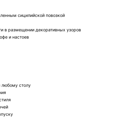
овленным сицилийской повозкой
и в размещении декоративных узоров
офе и настоев
и любому столу
ния
стиля
нчей
ыпуску