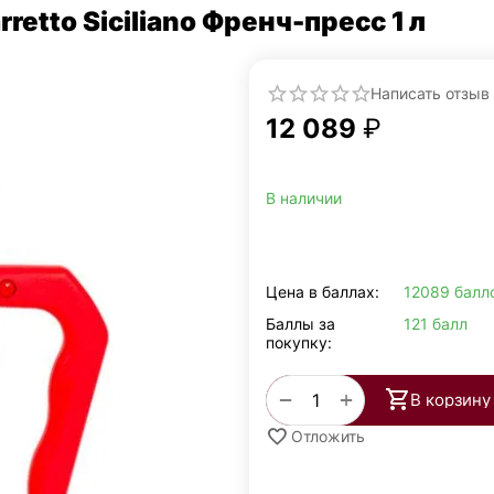
rretto Siciliano Френч-пресс 1 л
Написать отзыв
12 089
₽
В наличии
Цена в баллах:
12089 балл
Баллы за
121 балл
покупку:
+
−
В корзину
Отложить