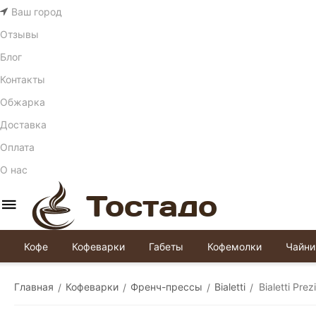
Ваш город
Отзывы
Блог
Контакты
Обжарка
Доставка
Оплата
О нас
Кофе
Кофеварки
Габеты
Кофемолки
Чайни
Главная
Кофеварки
Френч-прессы
Bialetti
Bialetti Pr
/
/
/
/