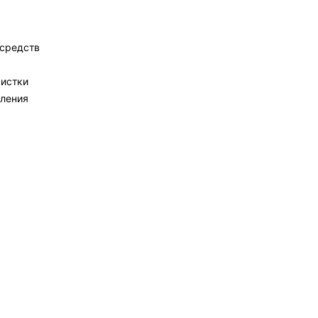
 средств
чистки
сления