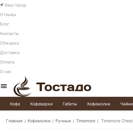
Ваш город
Отзывы
Блог
Контакты
Обжарка
Доставка
Оплата
О нас
Кофе
Кофеварки
Габеты
Кофемолки
Чайни
Главная
Кофемолки
Ручные
Timemore
Timemore Chest
/
/
/
/