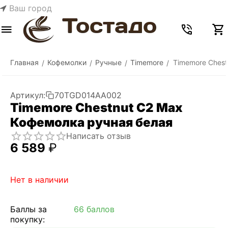
Ваш город
Меню
Найти
Корзина
Отложенные
Сравнить
Аккаунт
товары
Главная
Кофемолки
Ручные
Timemore
Timemore Chest
/
/
/
/
Артикул:
70TGD014AA002
Timemore Chestnut C2 Max
Кофемолка ручная белая
Написать отзыв
6 589
₽
Нет в наличии
Баллы за
66 баллов
покупку: